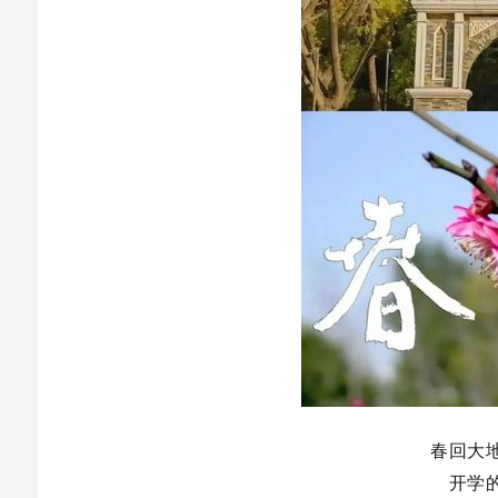
春回大
开学