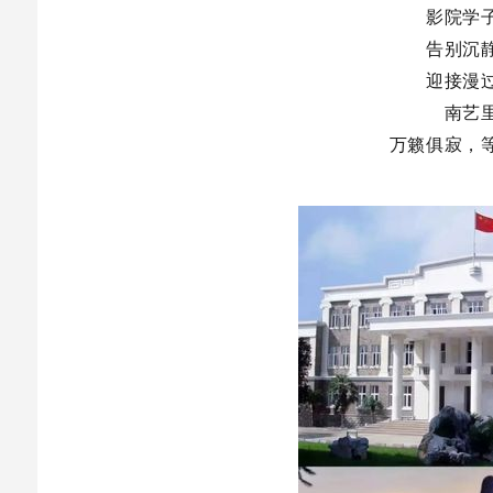
影院学
告别沉
迎接漫
南艺
万籁俱寂，