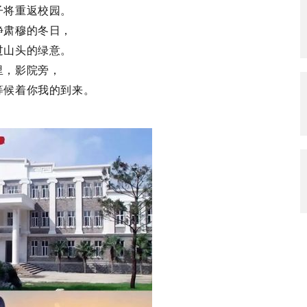
子将重返校园。
静肃穆的冬日，
过山头的绿意。
里，影院旁，
等候着你我的到来。