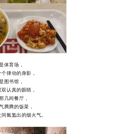
是体育场，
个个律动的身影，
是图书馆，
双双认真的眼睛，
那几间餐厅，
气腾腾的饭菜，
之间氤氲出的烟火气。