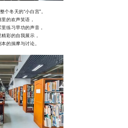
整个冬天的“小白宫”。
廊里的欢声笑语，
雾里练习早功的声音，
里精彩的自我展示，
剧本的揣摩与讨论。