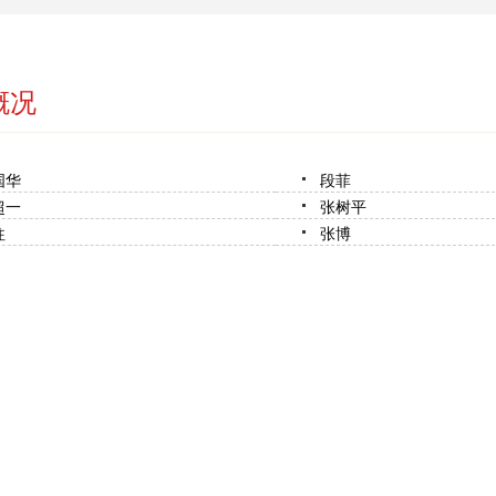
概况
国华
段菲
超一
张树平
往
张博