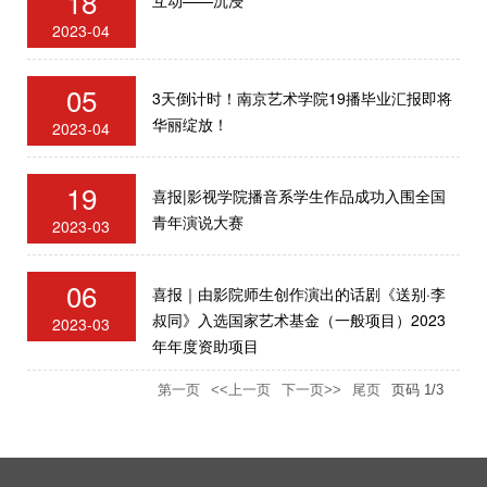
18
2023-04
05
3天倒计时！南京艺术学院19播毕业汇报即将
华丽绽放！
2023-04
19
喜报|影视学院播音系学生作品成功入围全国
青年演说大赛
2023-03
06
喜报｜由影院师生创作演出的话剧《送别·李
叔同》入选国家艺术基金（一般项目）2023
2023-03
年年度资助项目
第一页
<<上一页
下一页>>
尾页
页码
1
/
3