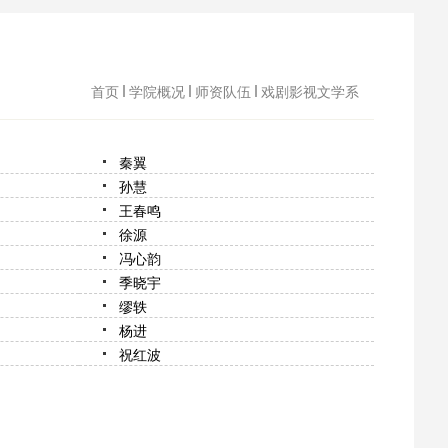
首页
学院概况
师资队伍
戏剧影视文学系
秦翼
孙慧
王春鸣
徐源
冯心韵
季晓宇
缪轶
杨进
祝红波