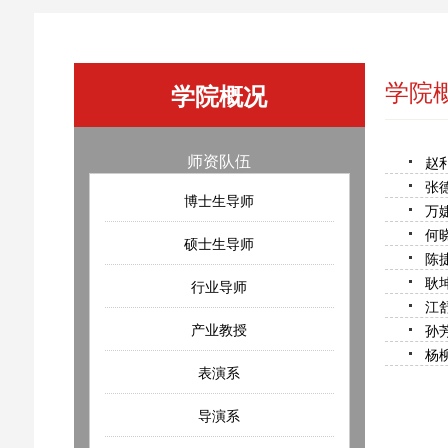
学院
学院概况
师资队伍
赵
张
博士生导师
万
何
硕士生导师
陈
耿
行业导师
江
产业教授
孙
杨
表演系
导演系