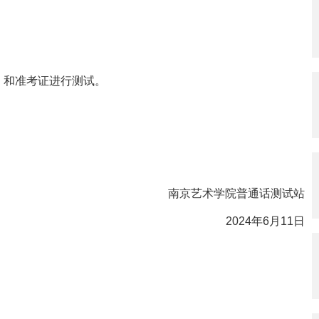
）和准考证进行测试。
南京艺术学院普通话测试站
2
02
4
年
6
月
11
日