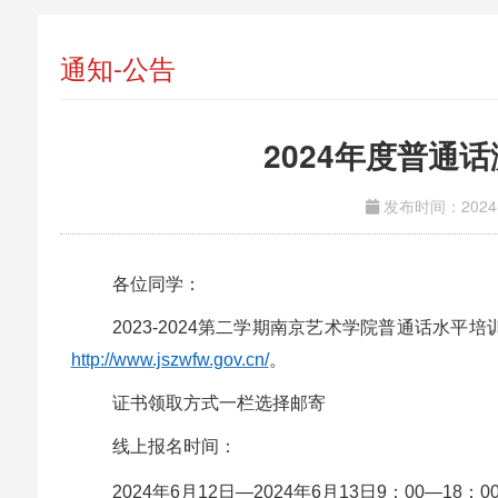
通知-公告
2024年度普通
发布时间：2024-
各位同学
：
2
02
3-2024
第
二学期
南京艺术学院普通话水平培
http://www.jszwfw.gov.cn/
。
证书领取方式一栏选择邮寄
线上报名
时间：
2
02
4
年
6
月
12
日
—
2
02
4
年
6
月
13
日
9
：
0
0
—
18
：
0