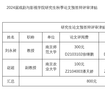
2024届戏剧与影视学院研究生秋季论文预答辩评审津贴
研究生论文预答辩评审津
姓名
职称
单位
论文评阅费
南京师
300元
刘永昶
教授
范大学
D2103102徐继鹏
南京农
100元
赵超
副教授
业大学
Z2104003潘天娇
汇总
800元