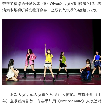
带来了精彩的开场歌舞《Ex-Wives》，她们用精湛的唱跳表
演为本场视听盛宴拉开序幕，全场的气氛瞬间被她们点燃。
本次大赛，单人赛道的独唱让人惊艳。有选手用《十
年》道尽感情苦楚，有选手却用《love scenario》来表达对