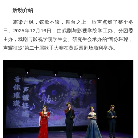
活动介绍
霜染丹枫，弦歌不辍，舞台之上，歌声点燃了整个冬
日。2025年12月16日，由戏剧与影视学院学工办、分团委
主办，戏剧与影视学院学生会、研究生会承办的“音你璀璨，
声耀征途”第二十届歌手大赛在黄瓜园剧场顺利举办。