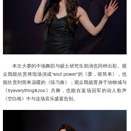
本次大赛的中场舞蹈与硕士研究生助演也同样出彩。观
众既能欣赏将现场演成“soul power”的《爱，很简单》，也
能欣赏到简单温暖的《练习曲》；观众既能置身于动物城与
《tryeverything&zoo》共舞，也能在返场冠军的动人歌声
《空白格》中与这场音乐盛宴告别。